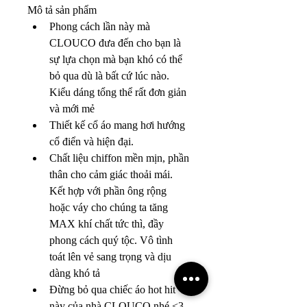
Mô tả sản phẩm
Phong cách lần này mà 
CLOUCO đưa đến cho bạn là 
sự lựa chọn mà bạn khó có thể 
bỏ qua dù là bất cứ lúc nào. 
Kiểu dáng tổng thể rất đơn giản 
và mới mẻ
Thiết kế cổ áo mang hơi hướng 
cổ điển và hiện đại.
Chất liệu chiffon mền mịn, phần 
thân cho cảm giác thoải mái. 
Kết hợp với phần ông rộng 
hoặc váy cho chúng ta tăng 
MAX khí chất tức thì, đầy 
phong cách quý tộc. Vô tình 
toát lên vẻ sang trọng và dịu 
dàng khó tả
Đừng bỏ qua chiếc áo hot hit 
này của nhà CLOUCO nhé <3