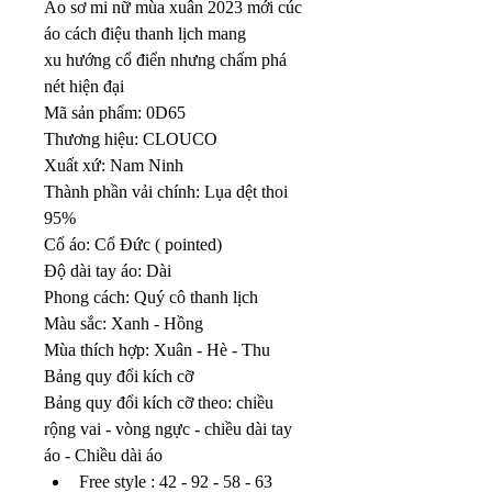
Áo sơ mi nữ mùa xuân 2023 mới cúc 
áo cách điệu thanh lịch mang 
xu hướng cổ điển nhưng chấm phá 
nét hiện đại
Mã sản phẩm: 0D65
Thương hiệu: CLOUCO
Xuất xứ: Nam Ninh
Thành phần vải chính: Lụa dệt thoi 
95%
Cổ áo: Cổ Đức ( pointed)
Độ dài tay áo: Dài
Phong cách: Quý cô thanh lịch
Màu sắc: Xanh - Hồng
Mùa thích hợp: Xuân - Hè - Thu
Bảng quy đổi kích cỡ
Bảng quy đổi kích cỡ theo: chiều 
rộng vai - vòng ngực - chiều dài tay 
áo - Chiều dài áo
Free style : 42 - 92 - 58 - 63