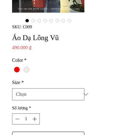
SKU: C009
Áo Dạ Lông Vũ
Giá
490.000 ₫
Color
*
Size
*
Số lượng
*